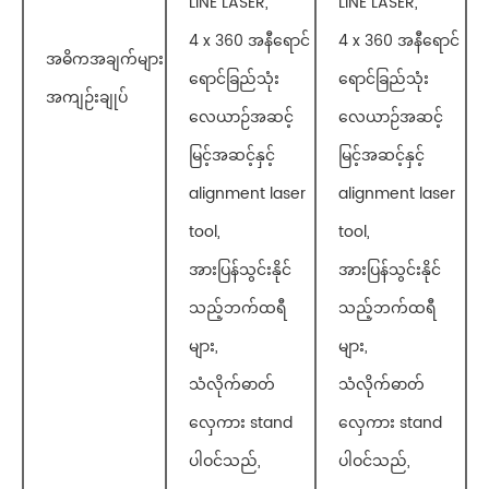
LINE LASER,
LINE LASER,
4 x 360 အနီရောင်
4 x 360 အနီရောင်
အဓိကအချက်များ
ရောင်ခြည်သုံး
ရောင်ခြည်သုံး
အကျဉ်းချုပ်
လေယာဉ်အဆင့်
လေယာဉ်အဆင့်
မြင့်အဆင့်နှင့်
မြင့်အဆင့်နှင့်
alignment laser
alignment laser
tool,
tool,
အားပြန်သွင်းနိုင်
အားပြန်သွင်းနိုင်
သည့်ဘက်ထရီ
သည့်ဘက်ထရီ
များ,
များ,
သံလိုက်ဓာတ်
သံလိုက်ဓာတ်
လှေကား stand
လှေကား stand
ပါဝင်သည်,
ပါဝင်သည်,