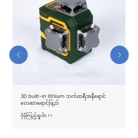
ပိုမိုကြည့်ရှုပါ။ >>

