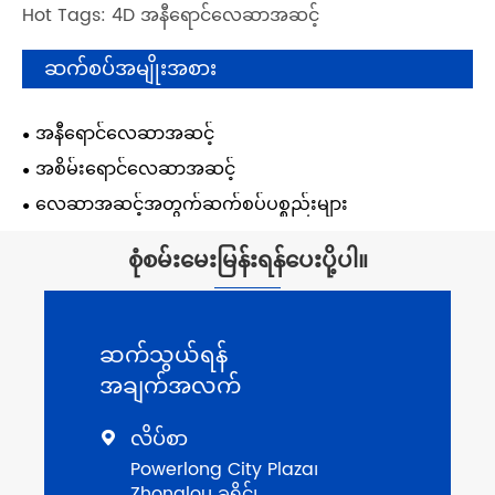
Hot Tags: 4D အနီရောင်လေဆာအဆင့်
ဆက်စပ်အမျိုးအစား
အနီရောင်လေဆာအဆင့်
အစိမ်းရောင်လေဆာအဆင့်
လေဆာအဆင့်အတွက်ဆက်စပ်ပစ္စည်းများ
စုံစမ်းမေးမြန်းရန်ပေးပို့ပါ။
ဆက်သွယ်ရန်
အချက်အလက်
လိပ်စာ

Powerlong City Plaza၊
Zhonglou ခရိုင်၊