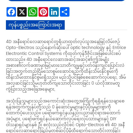
Facebook
X
WhatsApp
Pinterest
LinkedIn
Share
ကုန်ပစ္စည်းအကြောင်းအရာ
4D အနီရောင်လေဆာရောင်တူရိယာထုတ်လုပ်သူအနေဖြင့်လိမ်းဇဉ်
Opto-Electros သည်နောက်ဆုံးပေါ် optic technology နှင့် Entrice
Electrontic Control Systems ကိုထုတ်ကုန်ဒီဇိုင်းအဖြစ်ပေါင်းစပ်
ထားသည်။ 4D အနီရောင်လေဆာအဆင့်အဆင့်၏ဤအမျိုး
အစား၏လက်ခဏာမှာမြင့်မားသောတိကျမှုနှင့်ပတ်ဝန်းကျင်ပြောင်းလဲ
ခြင်းအတွက်တည်ငြိမ်သောစွမ်းဆောင်ရည်ကိုထိန်းသိမ်းနိုင်စွမ်းကို
ထိန်းသိမ်းထားနိုင်စွမ်းရှိသည်။ မည်သို့ပင်ဖြစ်စေဆောက်လုပ်ရေး, အိမ်
အလှဆင်ခြင်းသို့မဟုတ်တိကျသောတိုင်းတာခြင်း 0 ယ်လိုအားမတူ
ကွဲပြားသည့်အခြေအနေများ,
အသုံးပြုသူများသည်အကောင်းဆုံးအတွေ့အကြုံကိုရရှိရန်သေချာစေ
ရန်အတွက်ကျွန်ုပ်တို့သည် 0 န်ဆောင်မှုများနှင့်ပံ့ပိုးမှုများစွာကို
ထောက်ပံ့ပေးသည်။ ပရော်ဖက်ရှင်နယ်နည်းပညာဆိုင်ရာအထောက်
အပံ့များ, ပရော်ဖက်ရှင်နယ်ဆောက်လုပ်ရေးလုပ်သားများနှင့် DIY
ဝါသနာရှင်များနှစ် ဦး စလုံးသည်လိုင်စင် Opto-Electros ၏ 4D အနီ
ရောင်လေဆာရောင်ခြည်မှတစ်ဆင့်ပိုမိုထိရောက်သောတိုင်းတာခြင်း