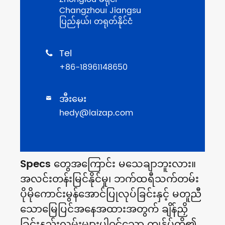
Changzhou၊ Jiangsu
ပြည်နယ်၊ တရုတ်နိုင်ငံ
Tel

+86-18961148650
အီးမေး

hedy@laizap.com
Specs တွေအကြောင်း မသေချာဘူးလား။
အလင်းတန်းမြင်နိုင်မှု၊ ဘက်ထရီသက်တမ်း
ပိုမိုကောင်းမွန်အောင်ပြုလုပ်ခြင်းနှင့် မတူညီ
သောမြေပြင်အနေအထားအတွက် ချိန်ညှိ
ခြင်းနည်းလမ်းများပါဝင်သော ကျွန်ုပ်တို့၏