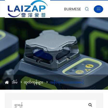
BURMESE


အိမ်
ထုတ်ကုန်များ
အနီရောင်လေဆာအဆင့်