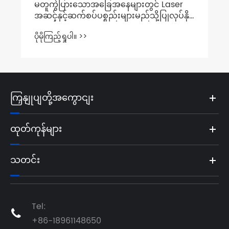
ကြှနျုပျတို့အကွောငျး
ထုတ်ကုန်များ
သတင်း
Tel:

+86-18961148650