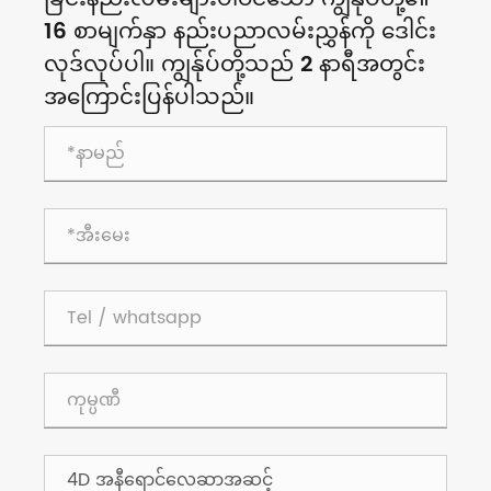
16 စာမျက်နှာ နည်းပညာလမ်းညွှန်ကို ဒေါင်း
လုဒ်လုပ်ပါ။ ကျွန်ုပ်တို့သည် 2 နာရီအတွင်း
အကြောင်းပြန်ပါသည်။