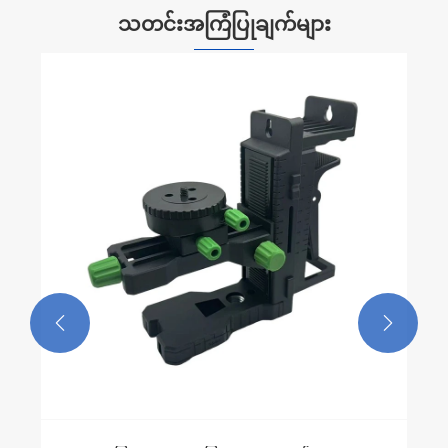
သတင်းအကြံပြုချက်များ
ဆောက်လုပ်ရေးလုပ်ငန်းခွင်၏စွမ်းဆောင်ရည်
ကိုတိုးတက်စေရန်လေဆာအဆင့်မီတာတပ်ဆင်
ခြင်းကိုရိုးရှင်းအောင်ပြုလုပ်ပါ
ပိုမိုကြည့်ရှုပါ။ >>

