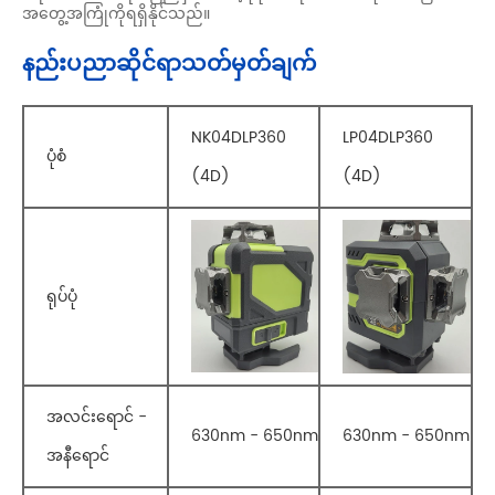
အတွေ့အကြုံကိုရရှိနိုင်သည်။
နည်းပညာဆိုင်ရာသတ်မှတ်ချက်
NK04DLP360
LP04DLP360
ပုံစံ
(4D)
(4D)
ရုပ်ပုံ
အလင်းရောင် -
630nm - 650nm
630nm - 650nm
အနီရောင်