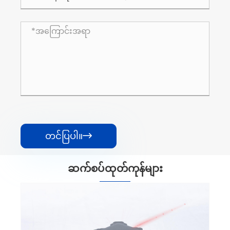
တင်ပြပါ။

ဆက်စပ်ထုတ်ကုန်များ
4D built-in lithium ဘက်ထရီအနီရောင်
လေဆာရောင်ခြည်