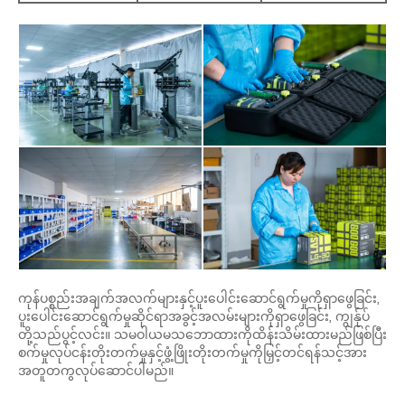
ကုန်ပစ္စည်းအချက်အလက်များနှင့်ပူးပေါင်းဆောင်ရွက်မှုကိုရှာဖွေခြင်း,
ပူးပေါင်းဆောင်ရွက်မှုဆိုင်ရာအခွင့်အလမ်းများကိုရှာဖွေခြင်း, ကျွန်ုပ်
တို့သည်ပွင့်လင်း။ သမဝါယမသဘောထားကိုထိန်းသိမ်းထားမည်ဖြစ်ပြီး
စက်မှုလုပ်ငန်းတိုးတက်မှုနှင့်ဖွံ့ဖြိုးတိုးတက်မှုကိုမြှင့်တင်ရန်သင့်အား
အတူတကွလုပ်ဆောင်ပါမည်။