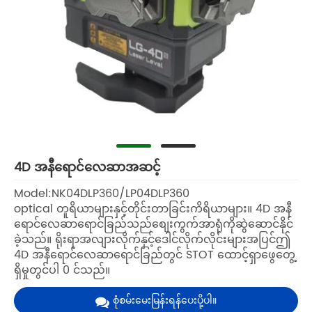
4D အနီရောင်လေဆာအဆင့်
Model:NK04DLP360/LP04DLP360
optical တူရိယာများနှင့်တိုင်းတာခြင်းကိရိယာများ။ 4D အနီ
ရောင်လေဆာရောင်ခြည်သည်စျေးကွက်အာရုံကိုဆွဲဆောင်နိုင်
ခဲ့သည်။ ရိုးရာအလျားလိုက်နှင့်ဒေါင်လိုက်လိုင်းများအပြင်ဤ
4D အနီရောင်လေဆာရောင်ခြည်တွင် STOT ထောင့်ရှာဖွေတွေ့
ရှိမှုတွင်ပါ 0 င်သည်။
စုံစမ်းမေးမြန်းရန်ပေးပို့ပါ။